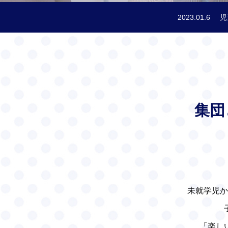
2023.01.6
児
集団
未就学児か
「楽し