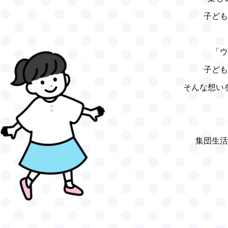
子ども
「ウ
子ども
そんな想い
集団生活