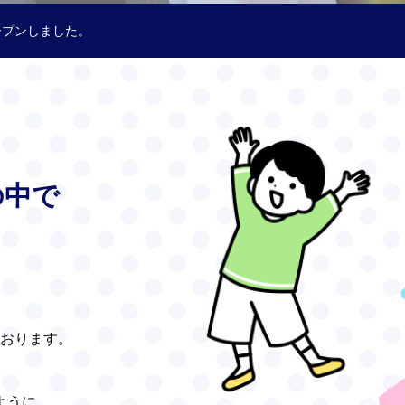
ープンしました。
の中で
おります。
、
ように、